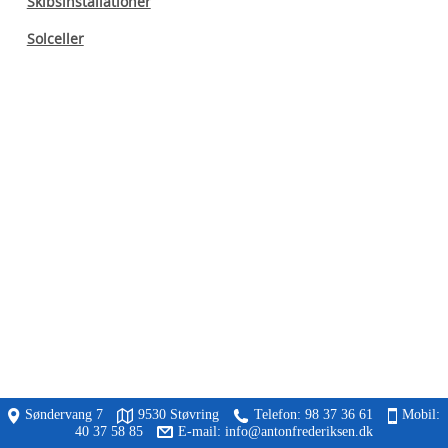
Skibsinstallationer
Solceller
Søndervang 7
9530 Støvring
Telefon:
98 37 36 61
Mobil:
40 37 58 85
E-mail: info@antonfrederiksen.dk